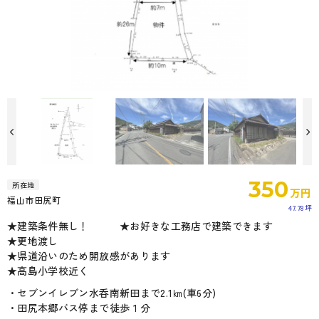
350
所在地
万円
福山市田尻町
47.78坪
★建築条件無し！ ★お好きな工務店で建築できます
★更地渡し
★県道沿いのため開放感があります
★高島小学校近く
・セブンイレブン水呑南新田まで2.1㎞(車6分)
・田尻本郷バス停まで徒歩１分