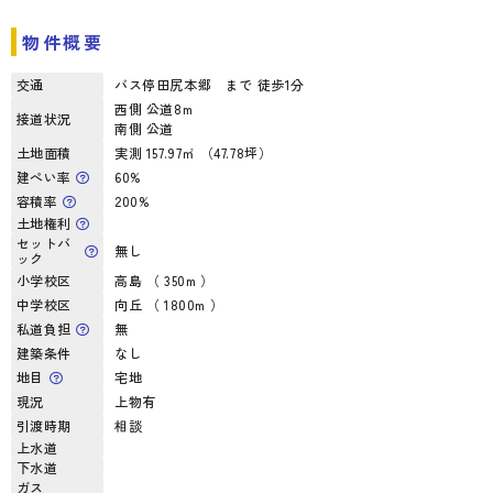
物件概要
交通
バス停田尻本郷 まで 徒歩1分
西側 公道8m
接道状況
南側 公道
土地面積
実測 157.97㎡ （47.78坪）
建ぺい率
60%
容積率
200%
土地権利
セットバ
無し
ック
小学校区
高島 （ 350m ）
中学校区
向丘 （ 1800m ）
私道負担
無
建築条件
なし
地目
宅地
現況
上物有
引渡時期
相談
上水道
下水道
ガス