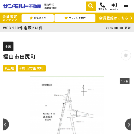
福山市の
不動産情報
電話する
ログイン
会員限定
会員登録はこちら
お気に入り
マッチング物件
コンテンツ
WEB
930
件
店頭
241
件
2026.08.08
更新
土地
福山市田尻町
#土地
#福山市田尻町
1
/6