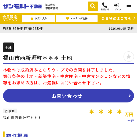
福山市の
不動産情報
電話する
ログイン
会員限定
会員登録はこちら
お気に入り
マッチング物件
コンテンツ
WEB
919
件
店頭
235
件
2026.08.05
更新
土地
福山市西新涯町＊＊＊ 土地
本物件は成約済みとなりウェブでの公開を終了しました。
類似条件の土地・新築住宅・中古住宅・中古マンションなどの情
報をお求めの方は、お気軽にお問い合わせ下さい。
お問い合わせ
＊＊＊＊
所在地
万円
福山市西新涯町＊＊＊
**坪
物件概要