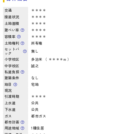
交通
＊＊＊＊
接道状況
＊＊＊＊
土地面積
＊＊＊＊
建ぺい率
＊＊＊＊
容積率
＊＊＊＊
土地権利
所有権
セットバ
無し
ック
小学校区
多治米 （ ＊＊＊＊m ）
中学校区
誠之
私道負担
建築条件
なし
地目
宅地
現況
引渡時期
＊＊＊＊
上水道
公共
下水道
公共
ガス
都市ガス
都市計画
用途地域
1種住居