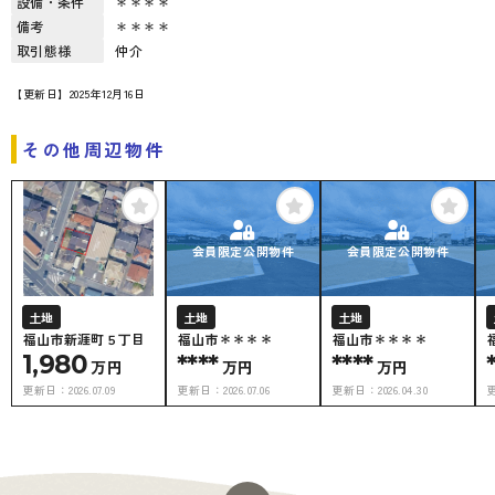
設備・条件
＊＊＊＊
備考
＊＊＊＊
取引態様
仲介
【更新日】2025年12月16日
その他周辺物件
会員限定公開物件
会員限定公開物件
土地
土地
土地
福山市新涯町５丁目
福山市＊＊＊＊
福山市＊＊＊＊
1,980
****
****
万円
万円
万円
更新日：
2026.07.09
更新日：
2026.07.06
更新日：
2026.04.30