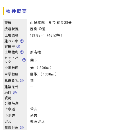
物件概要
交通
山陽本線 まで 徒歩29分
接道状況
西側 公道
土地面積
153.85㎡ （46.53坪）
建ぺい率
容積率
土地権利
所有権
セットバ
無し
ック
小学校区
光 （ 800m ）
中学校区
鷹取 （ 1300m ）
私道負担
無
建築条件
ー
地目
現況
引渡時期
上水道
公共
下水道
公共
ガス
都市ガス
都市計画