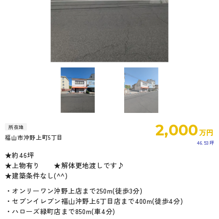
2,000
所在地
万円
福山市沖野上町5丁目
46.53坪
★約46坪
★上物有り ★解体更地渡しです♪
★建築条件なし(^^)
・オンリーワン沖野上店まで250m(徒歩3分)
・セブンイレブン福山沖野上6丁目店まで400m(徒歩4分)
・ハローズ緑町店まで850m(車4分)