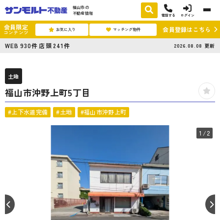
福山市の
不動産情報
電話する
ログイン
会員限定
会員登録はこちら
お気に入り
マッチング物件
コンテンツ
WEB
930
件
店頭
241
件
2026.08.08
更新
土地
福山市沖野上町5丁目
#上下水道完備
#土地
#福山市沖野上町
1
/2