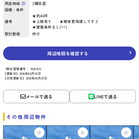
用途地域
2種住居
設備・条件
★約46坪
備考
★上物有り ★解体更地渡しです♪
★建築条件なし(^^)
取引態様
仲介
周辺地図を確認する
（弊社管理番号： 1002765）
【更新日】2026年04月30日
【次回更新日】2026年08月29日
メールで送る
LINEで送る
その他周辺物件