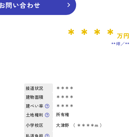
お問い合わせ
＊＊＊＊
万円
**坪
**
＊＊＊＊
接道状況
＊＊＊＊
建物面積
＊＊＊＊
建ぺい率
所有権
土地権利
大津野 （ ＊＊＊＊m ）
小学校区
私道負担