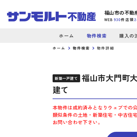
福山市の不動
WEB
930
件
店頭
2
ホーム
物件検索
購入の
ホーム
物件検索
物件詳細
福山市大門町大
新築一戸建て
建て
本物件は成約済みとなりウェブでの
類似条件の土地・新築住宅・中古住
お問い合わせ下さい。