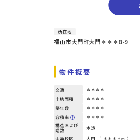
所在地
福山市大門町大門＊＊＊B-9
物件概要
＊＊＊＊
交通
＊＊＊＊
土地面積
＊＊＊＊
築年数
＊＊＊＊
容積率
構造および
木造
階数
大門 （ ＊＊＊＊m ）
中学校区