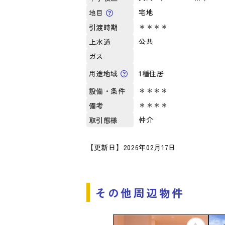
宅地
地目
＊＊＊＊
引渡時期
公共
上水道
ガス
1種住居
用途地域
＊＊＊＊
設備・条件
＊＊＊＊
備考
仲介
取引態様
【更新日】2026年02月17日
その他周辺物件