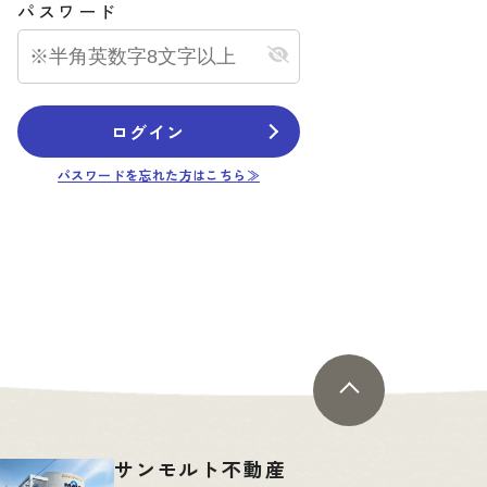
パスワード
公開物件
ログイン
新築一戸建て
パスワードを忘れた方はこちら≫
＊
福山市大門町大門B-7
4,520
万円
2.19
更新日：
2026.01.25
サンモルト不動産