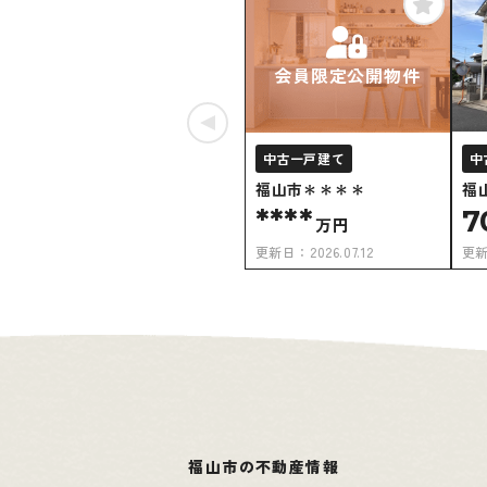
会員限定公開物件
中古一戸建て
中
福山市＊＊＊＊
福
****
7
万円
更新日：
2026.07.12
更
福山市の不動産情報