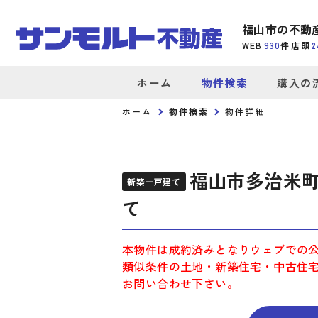
福山市の不動
WEB
930
件
店頭
2
ホーム
物件検索
購入の
ホーム
物件検索
物件詳細
福山市多治米町
新築一戸建て
て
本物件は成約済みとなりウェブでの
類似条件の土地・新築住宅・中古住
お問い合わせ下さい。