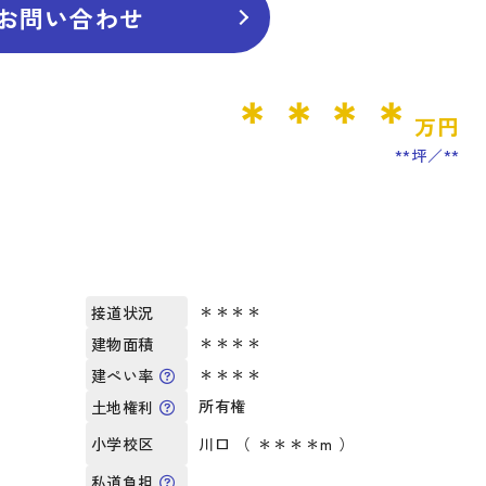
お問い合わせ
＊＊＊＊
万円
**坪
**
＊＊＊＊
接道状況
＊＊＊＊
建物面積
＊＊＊＊
建ぺい率
所有権
土地権利
川口 （ ＊＊＊＊m ）
小学校区
私道負担