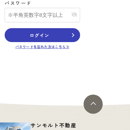
パスワード
ログイン
新築一戸建て
パスワードを忘れた方はこちら≫
町３丁目
福山市多治米町3丁目⑧号
棟
5,690
円
万円
7.01
更新日：
2026.04.14
サンモルト不動産