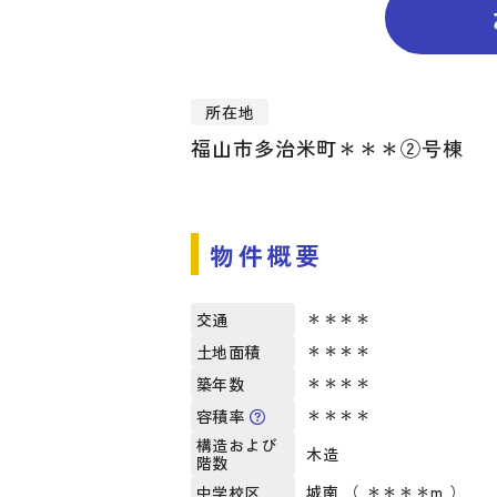
所在地
福山市多治米町＊＊＊②号棟
物件概要
＊＊＊＊
交通
＊＊＊＊
土地面積
＊＊＊＊
築年数
＊＊＊＊
容積率
構造および
木造
階数
城南 （ ＊＊＊＊m ）
中学校区