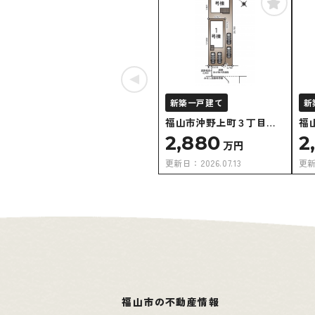
新築一戸建て
新
福山市沖野上町３丁目①
福
号棟
号
2,880
2
万円
更新日：
2026.07.13
更
福山市の不動産情報