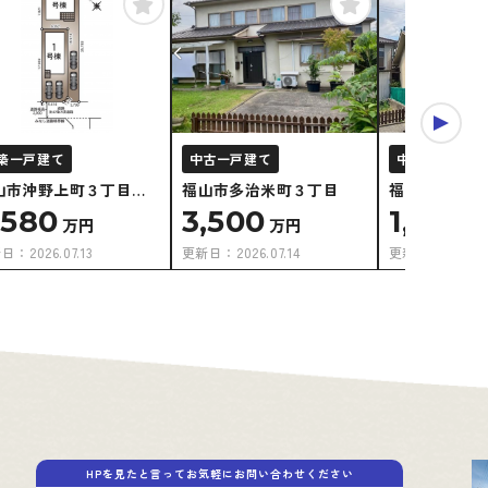
築一戸建て
中古一戸建て
中古一戸建て
山市沖野上町３丁目②
福山市多治米町３丁目
福山市多治米
棟
,580
3,500
1,250
万円
万円
万
新日：
2026.07.13
更新日：
2026.07.14
更新日：
2026.0
HPを見たと言ってお気軽にお問い合わせください