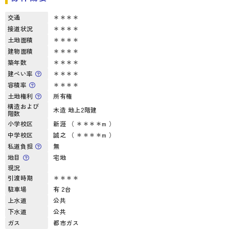
交通
＊＊＊＊
接道状況
＊＊＊＊
土地面積
＊＊＊＊
建物面積
＊＊＊＊
築年数
＊＊＊＊
建ぺい率
＊＊＊＊
容積率
＊＊＊＊
土地権利
所有権
構造および
木造 地上2階建
階数
小学校区
新涯 （ ＊＊＊＊m ）
中学校区
誠之 （ ＊＊＊＊m ）
私道負担
無
地目
宅地
現況
引渡時期
＊＊＊＊
駐車場
有 2台
上水道
公共
下水道
公共
ガス
都市ガス