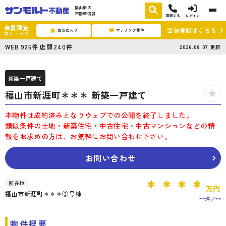
福山市の
不動産情報
電話する
ログイン
会員限定
会員登録はこちら
お気に入り
マッチング物件
コンテンツ
WEB
925
件
店頭
240
件
2026.08.07
更新
新築一戸建て
福山市新涯町＊＊＊ 新築一戸建て
本物件は成約済みとなりウェブでの公開を終了しました。
類似条件の土地・新築住宅・中古住宅・中古マンションなどの情
報をお求めの方は、お気軽にお問い合わせ下さい。
お問い合わせ
＊＊＊＊
所在地
万円
福山市新涯町＊＊＊③号棟
**坪
**
物件概要