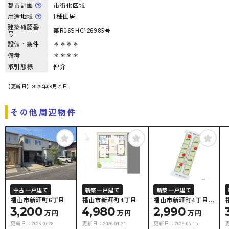
都市計画
市街化区域
用途地域
1種住居
建築確認番
第R06SHC126985号
号
設備・条件
＊＊＊＊
備考
＊＊＊＊
取引態様
仲介
【更新日】2025年08月21日
その他周辺物件
中古一戸建て
新築一戸建て
新築一戸建て
福山市新涯町6丁目
福山市新涯町4丁目
福山市新涯町4丁目
3,200
4,980
⑦号棟
2,990
万円
万円
万円
更新日：
2026.07.28
更新日：
2026.04.21
更新日：
2026.05.15