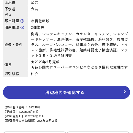
上水道
公共
下水道
公共
ガス
都市計画
市街化区域
用途地域
2種住居
側溝、システムキッチン、カウンターキッチン、シャンプ
ードレッサー、洗浄便座、浴室乾燥機、追い焚き、複層ガ
設備・条件
ラス、ルーフバルコニー、駐車場２台分、床下収納、トイ
レ２箇所、住宅性能評価書、建築確認完了検査済証、フラ
ット３５・Ｓ適合証明書
★2025年9月完成
備考
★徒歩圏内にスーパーやコンビニなどあり便利な立地です
取引態様
仲介
周辺地図を確認する
（弊社管理番号： 3002128）
【更新日】2026年08月01日
【次回更新日】2026年09月01日
【取引条件の有効期限】2026年08月08日