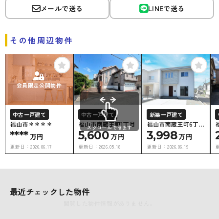
メールで送る
LINEで送る
その他周辺物件
会員限定公開物件
中古一戸建て
中古一戸建て
新築一戸建て
福山市＊＊＊＊
福山市南蔵王町1丁目
福山市南蔵王町6丁目
スクロールできます
****
5,600
CH-B
3,998
万円
万円
万円
更新日：
2026.06.17
更新日：
2026.05.18
更新日：
2026.06.19
最近チェックした物件
閲覧した物件情報がありません。