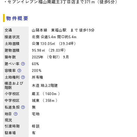
・セブンイレブン福山南蔵王3丁目店まで371ｍ（徒歩5分）
物件概要
交通
山陽本線 東福山駅 まで 徒歩19分
接道状況
北側 公道5.4m 間口約5.4m
土地面積
公簿 130.05㎡ （39.34坪）
建物面積
95.98㎡ （29.03坪）
築年数
2025年 （令和7） 9月
建ぺい率
60%
容積率
200%
土地権利
所有権
構造および
木造 地上2階建
階数
小学校区
蔵王 （ 1600m ）
中学校区
城東 （ 358m ）
私道負担
無
地目
宅地
現況
引渡時期
相談
駐車場
有