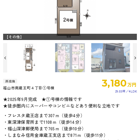
【その他】
3,180
所在地
万円
福山市南蔵王町４丁目①号棟
29.03坪
4LDK
★2025年9月完成 ★①号棟の情報です
★徒歩圏内にスーパーやコンビニなどあり便利な立地です
・フレスタ蔵王店まで307ｍ（徒歩4分）
・東深津保育所まで1108ｍ（徒歩14分）
・福山深津郵便局まで765ｍ（徒歩10分）
・しまなみ信用金庫蔵王支店まで871ｍ（徒歩11分）