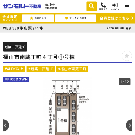
福山市の
不動産情報
電話する
ログイン
会員限定
会員登録はこちら
お気に入り
マッチング物件
コンテンツ
WEB
930
件
店頭
241
件
2026.08.08
更新
新築一戸建て
福山市南蔵王町４丁目①号棟
#4LDK以上
#新築一戸建て
#福山市南蔵王町
PRICEDOWN
1
/12