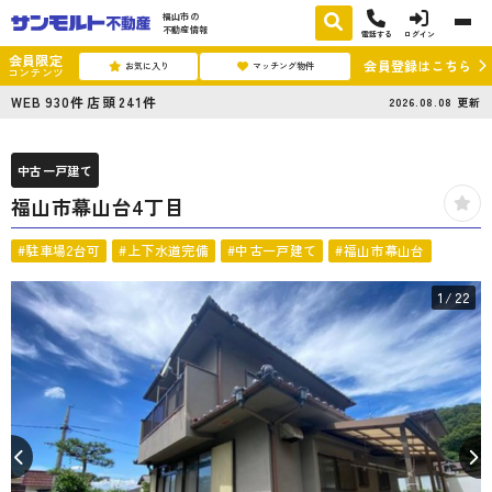
福山市の
不動産情報
電話する
ログイン
会員限定
会員登録はこちら
お気に入り
マッチング物件
コンテンツ
WEB
930
件
店頭
241
件
2026.08.08
更新
中古一戸建て
福山市幕山台4丁目
#駐車場2台可
#上下水道完備
#中古一戸建て
#福山市幕山台
1
/22