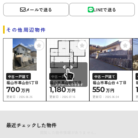
メールで送る
LINEで送る
その他周辺物件
中古一戸建て
中古一戸建て
中古一戸建て
福山市幕山台5丁目
福山市幕山台5丁目
福山市幕山台４丁目
スクロールできます
700
1,180
550
万円
万円
万円
更新日：
2026.06.26
更新日：
2026.07.16
更新日：
2026.06.04
最近チェックした物件
閲覧した物件情報がありません。