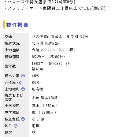
・ハローズ伊勢丘店まで2.7㎞(車8分)
・ファミリーマート東陽台二丁目店まで1.7㎞(車6分)
物件概要
交通
バス停幕山東公園 まで 徒歩7分
接道状況
北西側 公道5.2m
土地面積
公簿 207.23㎡ （62.68坪）
建物面積
85.29㎡ （25.80坪）
1983年 （昭和58） 5月
築年数
築43年
建ぺい率
40%
容積率
80%
土地権利
所有権
構造および
木造 地上2階建
階数
小学校区
幕山 （ 950m ）
中学校区
鳳 （ 2300m ）
私道負担
なし 無
地目
宅地
現況
空