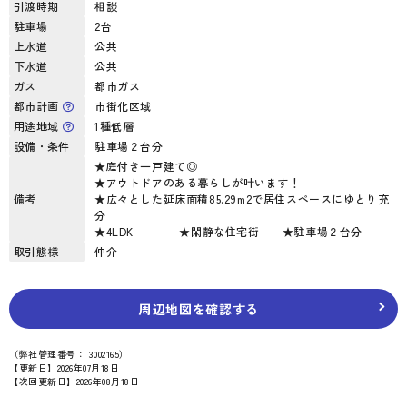
引渡時期
相談
駐車場
2台
上水道
公共
下水道
公共
ガス
都市ガス
都市計画
市街化区域
用途地域
1種低層
設備・条件
駐車場２台分
★庭付き一戸建て◎
★アウトドアのある暮らしが叶います！
備考
★広々とした延床面積85.29m2で居住スペースにゆとり充
分
★4LDK ★閑静な住宅街 ★駐車場２台分
取引態様
仲介
周辺地図を確認する
（弊社管理番号： 3002165）
【更新日】2026年07月18日
【次回更新日】2026年08月18日