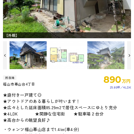
【外観】
890
所在地
万円
福山市幕山台4丁目
25.80坪
4LDK
★庭付き一戸建て◎
★アウトドアのある暮らしが叶います！
★広々とした延床面積85.29m2で居住スペースにゆとり充分
★4LDK ★閑静な住宅街 ★駐車場２台分
★高台からの眺望良好♪
・ウォンツ福山幕山店まで1.4㎞(車4分)