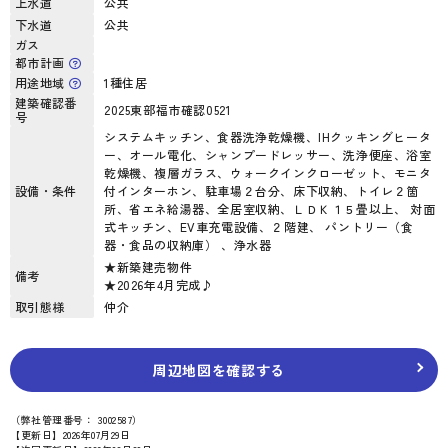
上水道
公共
下水道
公共
ガス
都市計画
用途地域
1種住居
建築確認番
2025東部福市確認0521
号
システムキッチン、食器洗浄乾燥機、IHクッキングヒータ
ー、オール電化、シャンプードレッサー、洗浄便座、浴室
乾燥機、複層ガラス、ウォークインクローゼット、モニタ
設備・条件
付インターホン、駐車場２台分、床下収納、トイレ２箇
所、省エネ給湯器、全居室収納、ＬＤＫ１５畳以上、 対面
式キッチン、EV車充電設備、２階建、 パントリー（食
器・食品の収納庫） 、浄水器
★新築建売物件
備考
★2026年4月完成♪
取引態様
仲介
周辺地図を確認する
（弊社管理番号： 3002587）
【更新日】2026年07月29日