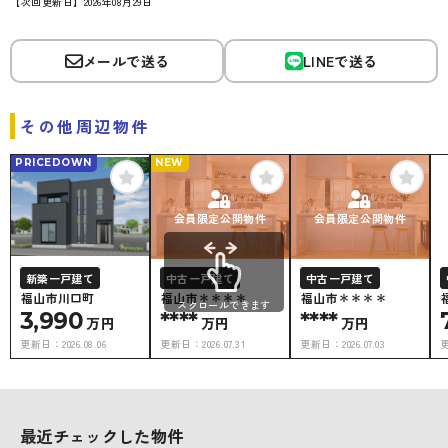
【次回更新日】2026年08月29日
メールで送る
LINEで送る
その他周辺物件
PRICEDOWN
NEW
会員限定公開物件
会員限定公開物件
新築一戸建て
中古一戸建て
中古一戸建て
福山市川口町
福山市＊＊＊＊
福山市＊＊＊＊
スクロールできます
3,990
****
****
万円
万円
万円
更新日：
2026.08.06
更新日：
2026.07.31
更新日：
2026.07.03
最近チェックした物件