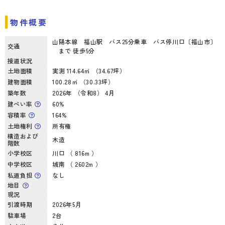
物件概要
山陽本線 福山駅 バス25分乗車 バス停川口〔福山市〕
交通
まで 徒歩5分
接道状況
土地面積
実測 114.64㎡ （34.67坪）
建物面積
100.28㎡ （30.33坪）
築年数
2026年 （令和8） 4月
建ぺい率
60%
容積率
164%
土地権利
所有権
構造および
木造
階数
小学校区
川口 （ 816m ）
中学校区
城南 （ 2602m ）
私道負担
なし
地目
現況
引渡時期
2026年5月
駐車場
2台