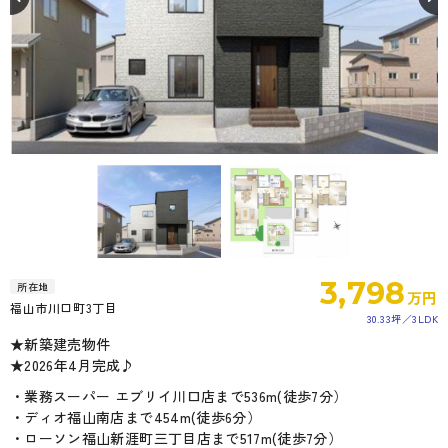
3,798
所在地
万円
福山市川口町3丁目
30.33坪
3LDK
★新築建売物件
★2026年4月完成♪
・業務スーパー エブリイ川口店まで536m(徒歩7分）
・ディオ福山南店まで454m(徒歩6分）
・ローソン福山新涯町三丁目店まで517m(徒歩7分）