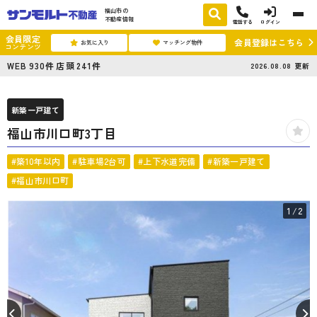
福山市の
不動産情報
電話する
ログイン
会員限定
会員登録はこちら
お気に入り
マッチング物件
コンテンツ
WEB
930
件
店頭
241
件
2026.08.08
更新
新築一戸建て
福山市川口町3丁目
#築10年以内
#駐車場2台可
#上下水道完備
#新築一戸建て
#福山市川口町
1
/2