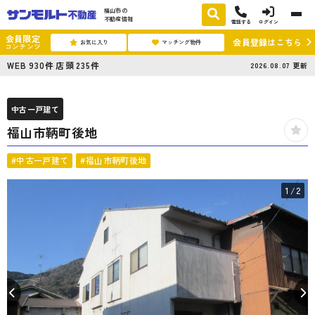
福山市の
不動産情報
電話する
ログイン
会員限定
会員登録はこちら
お気に入り
マッチング物件
コンテンツ
WEB
930
件
店頭
235
件
2026.08.07
更新
中古一戸建て
福山市鞆町後地
#中古一戸建て
#福山市鞆町後地
1
/2