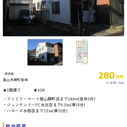
280
所在地
万円
福山市鞆町後地
21.18坪
4DK
★2階建て ★4DK
・ファミリーマート福山鞆町店まで240m(徒歩3分)
・ジュンテンドーFC水吞店まで6.2㎞(車10分)
・ハローズ水呑店まで7.2㎞(車13分)
物件概要