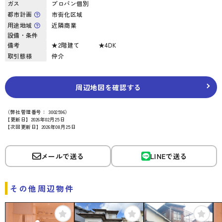
ガス
プロパン個別
都市計画
市街化区域
用途地域
近隣商業
設備・条件
備考
★2階建て ★4DK
取引態様
仲介
周辺地図を確認する
（弊社管理番号： 3002596）
【更新日】2026年02月25日
【次回更新日】2026年08月25日
メールで送る
LINEで送る
その他周辺物件