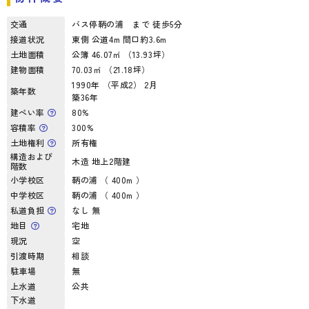
交通
バス停鞆の浦 まで 徒歩5分
接道状況
東側 公道4m 間口約3.6m
土地面積
公簿 46.07㎡ （13.93坪）
建物面積
70.03㎡ （21.18坪）
1990年 （平成2） 2月
築年数
築36年
建ぺい率
80%
容積率
300%
土地権利
所有権
構造および
木造 地上2階建
階数
小学校区
鞆の浦 （ 400m ）
中学校区
鞆の浦 （ 400m ）
私道負担
なし 無
地目
宅地
現況
空
引渡時期
相談
駐車場
無
上水道
公共
下水道