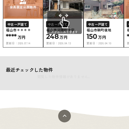
会員限定公開物件
中古一戸建て
中古一戸建て
中古一戸建て
福山市＊＊＊＊
福山市沼隈町大字能
福山市鞆町後地
スクロールできます
****
登原
248
150
万円
万円
万円
更新日：
2026.07.14
更新日：
2026.04.13
更新日：
2026.04.10
最近チェックした物件
閲覧した物件情報がありません。