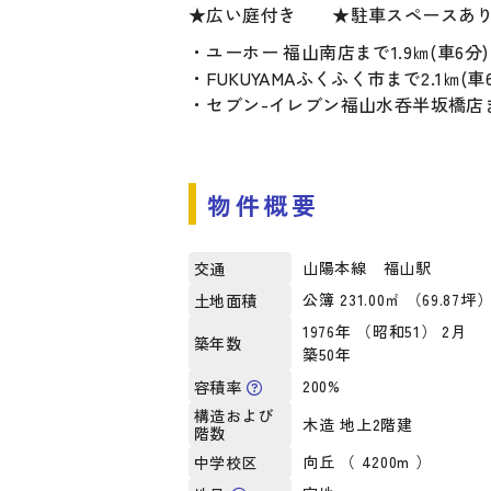
★広い庭付き ★駐車スペースあ
・ユーホー 福山南店まで1.9㎞(車6分)
・FUKUYAMAふくふく市まで2.1㎞(車
・セブン-イレブン福山水呑半坂橋店まで
物件概要
山陽本線 福山駅
交通
公簿 231.00㎡ （69.87坪
土地面積
1976年 （昭和51） 2月
築年数
築50年
200%
容積率
構造および
木造 地上2階建
階数
向丘 （ 4200m ）
中学校区