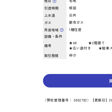
宅地
地目
相談
引渡時期
公共
上水道
都市ガス
ガス
1種住居
用途地域
設備・条件
★4K ★2階建て
備考
★広い庭付き ★駐車ス
仲介
取引態様
（弊社管理番号： 3002782）
【更新日】20