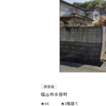
所在地
福山市水呑町
★4K ★2階建て