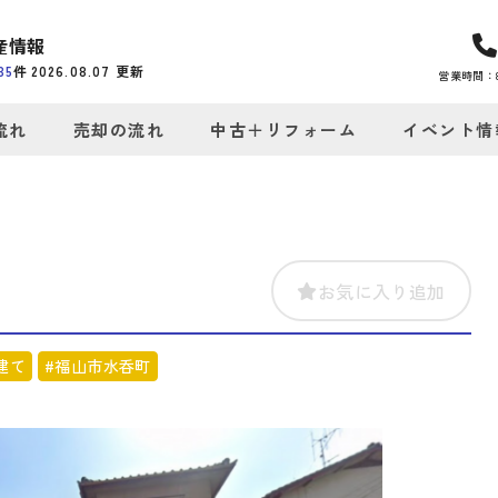
産情報
35
件
2026.08.07
更新
営業時間：8:
流れ
売却の流れ
中古＋リフォーム
イベント情
お気に入り追加
建て
#福山市水呑町