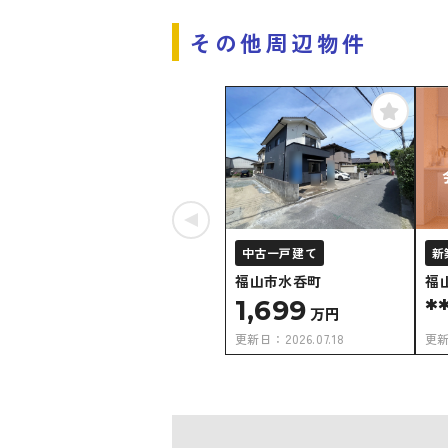
その他周辺物件
中古一戸建て
新
福山市水呑町
福
1,699
*
万円
更新日：
2026.07.18
更