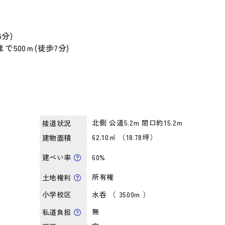
り
6分)
500ｍ(徒歩7分)
北側 公道5.2m 間口約15.2m
接道状況
）
62.10㎡ （18.78坪）
建物面積
60%
建ぺい率
所有権
土地権利
水呑 （ 3500m ）
小学校区
無
私道負担