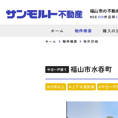
福山市の不動
WEB
930
件
店頭
2
ホーム
物件検索
購入の
ホーム
物件検索
物件詳細
福山市水呑町
中古一戸建て
#50坪以上
#上下水道完備
#中古一戸