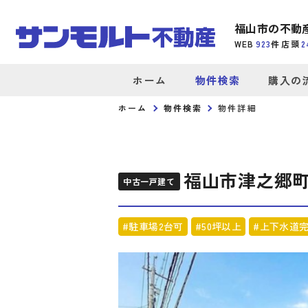
福山市の不動
WEB
923
件
店頭
2
ホーム
物件検索
購入の
ホーム
物件検索
物件詳細
福山市津之郷
中古一戸建て
#駐車場2台可
#50坪以上
#上下水道