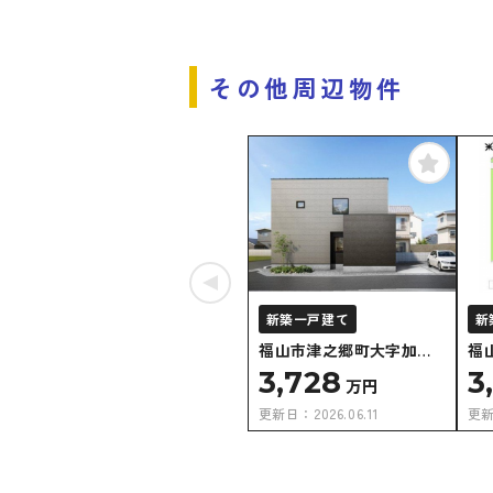
その他周辺物件
新築一戸建て
新
福山市津之郷町大字加屋
福
字道開地
字
3,728
3
万円
更新日：
2026.06.11
更