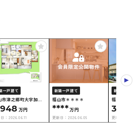
会員限定公開物件
築一戸建て
新築一戸建て
新築一戸建て
山市津之郷町大字加屋
福山市＊＊＊＊
福山市津之郷
道開地
H-C
,948
****
3,688
万円
万円
新日：
2026.06.11
更新日：
2026.06.05
更新日：
2026.0