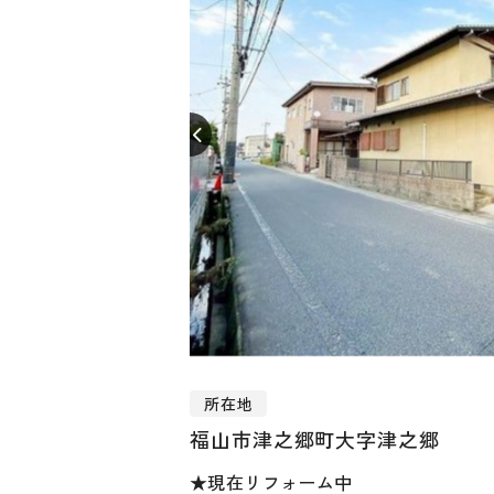
所在地
福山市津之郷町大字津之郷
★現在リフォーム中