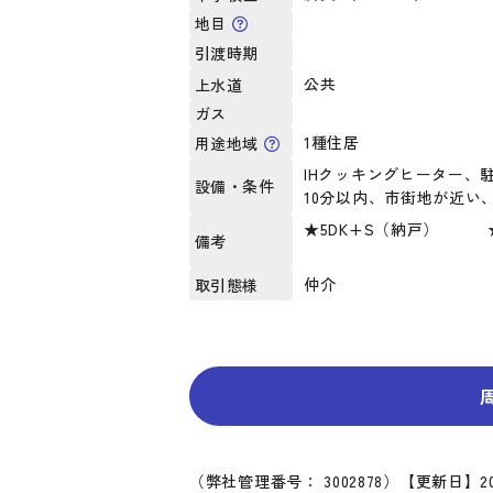
地目
引渡時期
公共
上水道
ガス
1種住居
用途地域
IHクッキングヒーター、
設備・条件
10分以内、市街地が近い
★5DK+S（納戸） 
備考
仲介
取引態様
（弊社管理番号： 3002878）
【更新日】20