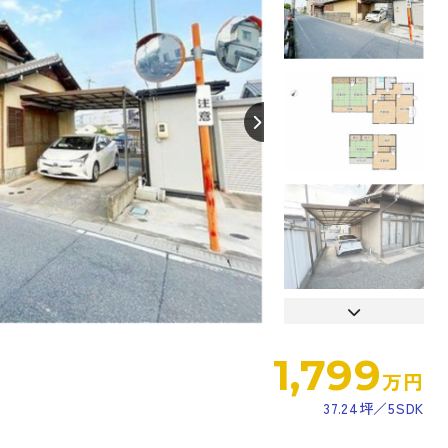
【間取り】
1,799
万円
37.24坪
5SDK