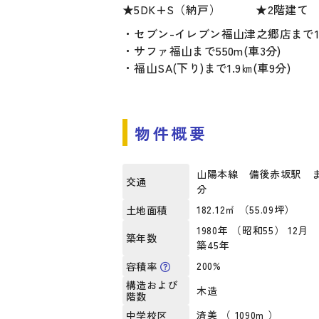
★5DK+S（納戸） ★2階建て
・セブン-イレブン福山津之郷店まで1.0
・サファ福山まで550m(車3分)
・福山SA(下り)まで1.9㎞(車9分)
物件概要
山陽本線 備後赤坂駅 ま
交通
分
182.12㎡ （55.09坪）
土地面積
1980年 （昭和55） 12月
築年数
築45年
200%
容積率
構造および
木造
階数
済美 （ 1090m ）
中学校区