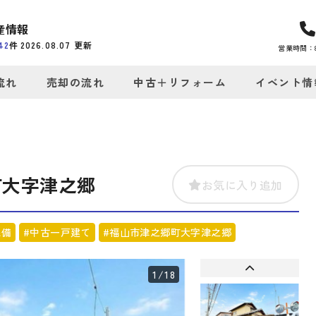
産情報
42
件
2026.08.07
更新
営業時間：8:
流れ
売却の流れ
中古＋リフォーム
イベント情
町大字津之郷
お気に入り追加
完備
#中古一戸建て
#福山市津之郷町大字津之郷
1
/18