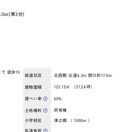
㎞(車3分)
で 徒歩19
北西側 公道4.2m 間口約17.5m
接道状況
123.12㎡ （37.24坪）
建物面積
60%
建ぺい率
所有権
土地権利
津之郷 （ 1000m ）
小学校区
私道負担