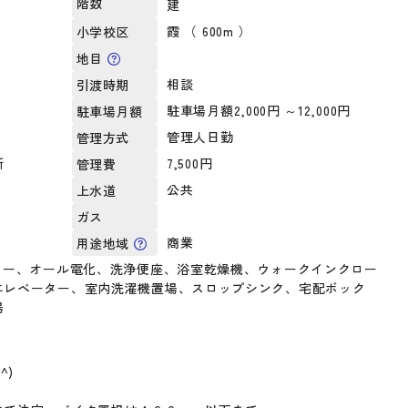
階数
建
霞 （ 600m ）
小学校区
地目
相談
引渡時期
駐車場月額2,000円 ～12,000円
駐車場月額
管理人日勤
管理方式
所
7,500円
管理費
公共
上水道
ガス
商業
用途地域
ター、オール電化、洗浄便座、浴室乾燥機、ウォークインクロー
エレベーター、室内洗濯機置場、スロップシンク、宅配ボック
場
^)