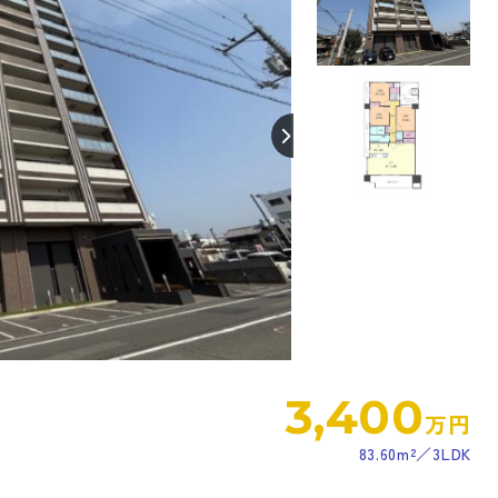
【間取り】
3,400
万円
83.60m²
3LDK