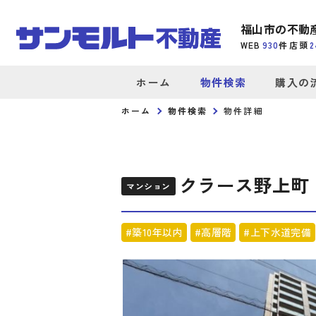
福山市の不動
WEB
930
件
店頭
2
ホーム
物件検索
購入の
ホーム
物件検索
物件詳細
クラース野上町
マンション
#築10年以内
#高層階
#上下水道完備