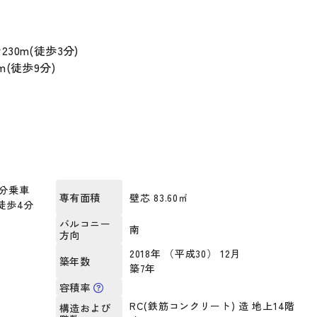
0m(徒歩3分)
(徒歩9分)
2分乗車
壁芯 83.60㎡
専有面積
徒歩4分
バルコニー
南
方向
2018年 （平成30） 12月
築年数
築7年
容積率
RC(鉄筋コンクリート) 造 地上14階
構造および