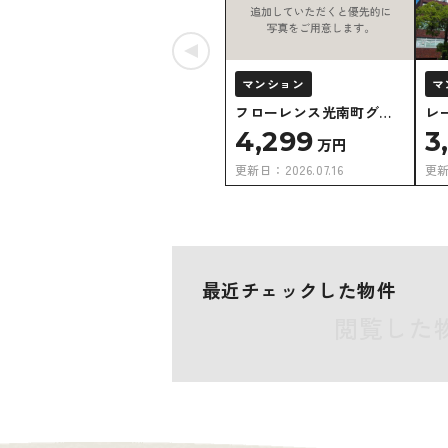
マンション
マ
フローレンス光南町グラ
レ
ンドアーク
ア
4,299
3
万円
更新日：
2026.07.16
更
最近チェックした物件
閲覧した