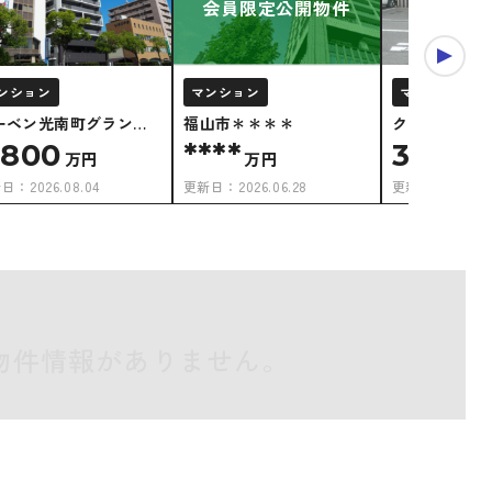
会員限定公開物件
ンション
マンション
マンション
ーベン光南町グランド
福山市＊＊＊＊
クラース野上
ベニュー
,800
****
3,580
万円
万円
新日：
2026.08.04
更新日：
2026.06.28
更新日：
2025.0
物件情報がありません。