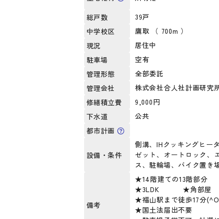
39戸
総戸数
鷹取 （ 700m ）
中学校区
居住中
現況
空有
駐車場
全部委託
管理形態
株式会社合人社計画研究
管理会社
9,000円
修繕積立費
公共
下水道
都市計画
側溝、IHクッキングヒー
ゼット、オートロック、
設備・条件
ス、駐輪場、バイク置き
★14階建ての13階部分
★3LDK ★角部屋
★福山駅まで徒歩17分(^O
備考
★国土法届出不要