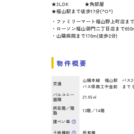
★3LDK ★角部屋
★福山駅まで徒歩17分(^O^)
・ファミリーマート福山野上町店まで23
・ローソン福山御門二丁目店まで650m
・山陽病院まで170m(徒歩2分)
物件概要
山陽本線 福山駅 バス
交通
バス停商工中金前 まで 
バルコニー
21.95㎡
面積
所在階／階
13階／14階
数
建ぺい率
所有権
土地権利