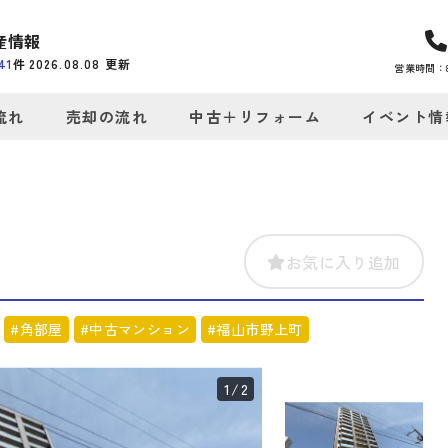
産情報
41
件
2026.08.08
更新
営業時間：8:
流れ
売却の流れ
中古＋リフォーム
イベント情
お気に入り追加
#角部屋
#中古マンション
#福山市野上町
1
/2