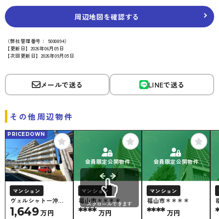
周辺地図を確認する
（弊社管理番号： 5000894）
【更新日】2026年06月05日
【次回更新日】2026年09月05日
メールで送る
LINEで送る
その他周辺物件
PRICEDOWN
会員限定公開物件
会員限定公開物件
マンション
マンション
マンション
ヴェルシャトー沖野
福山市＊＊＊＊
福山市＊＊＊＊
スクロールできます
上
1,649
****
****
万円
万円
万円