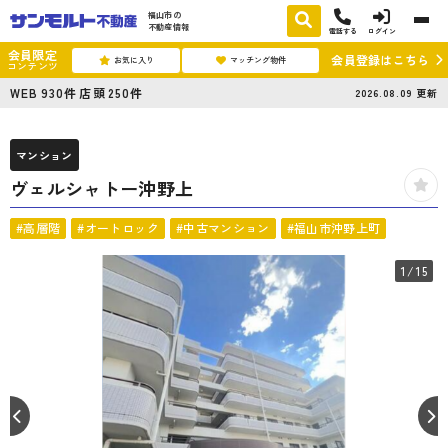
福山市の
不動産情報
電話する
ログイン
会員限定
会員登録はこちら
お気に入り
マッチング物件
コンテンツ
WEB
930
件
店頭
250
件
2026.08.09
更新
マンション
ヴェルシャトー沖野上
#高層階
#オートロック
#中古マンション
#福山市沖野上町
1
/15