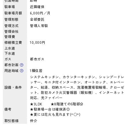
引渡時期
即時
駐車場
近隣確保
駐車場月額
6,000円／月
管理形態
全部委託
管理方式
管理人常駐
管理会社
管理費
修繕積立費
10,000円
上水道
下水道
ガス
都市ガス
都市計画
用途地域
1種住居
システムキッチン、カウンターキッチン、シャンプードレ
ッサー、モニタ付インターホン、オートロック、エレベー
設備・条件
ター、給湯、収納スペース、洗濯機置場駐輪場、クローゼ
ット、防犯カメラ火災警報器（報知機）、インターネット
対応、光ファイバー
★3LDK ★8階建ての5階部分
備考
★駐車場一台は確保済◎
★夏には花火も見れます(^○^)
取引態様
仲介