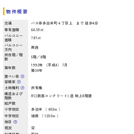
物件概要
交通
バス停多治米町４丁目上 まで 徒歩4分
専有面積
66.59㎡
バルコニー
7.81㎡
面積
バルコニー
南西
方向
所在階／階
5階／8階
数
1992年 （平成4） 7月
築年数
築34年
建ぺい率
容積率
土地権利
所有権
構造および
RC(鉄筋コンクリート) 造 地上8階建
階数
総戸数
小学校区
多治米 （ 850m ）
中学校区
城南 （ 1200m ）
地目
現況
空