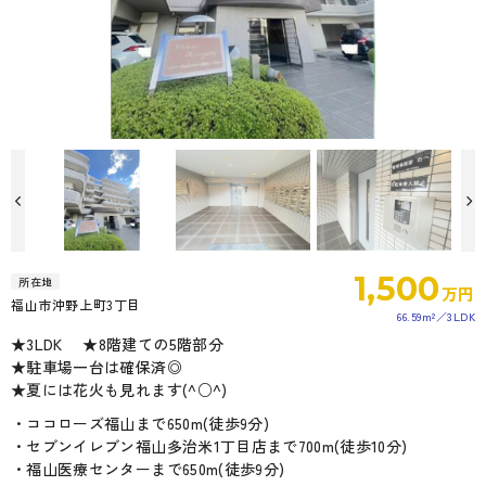
1,500
所在地
万円
福山市沖野上町3丁目
66.59m²
3LDK
★3LDK ★8階建ての5階部分
★駐車場一台は確保済◎
★夏には花火も見れます(^○^)
・ココローズ福山まで650m(徒歩9分)
・セブンイレブン福山多治米1丁目店まで700m(徒歩10分)
・福山医療センターまで650m(徒歩9分)