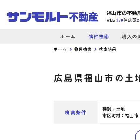
福山市の不動
WEB
930
件
店頭
2
ホーム
物件検索
購入の
ホーム
物件検索
検索結果
広島県福山市の土
種別：
土地
検索条件
市区町村：
福山市