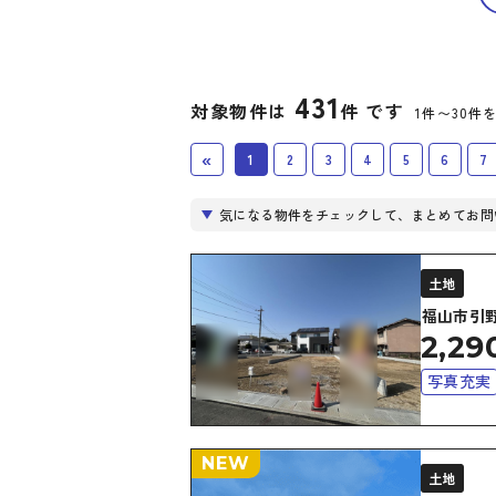
431
対象物件は
件 です
1件〜30件
«
1
2
3
4
5
6
7
気になる物件をチェックして、まとめてお問
土地
福山市引
2,29
写真充実
NEW
土地