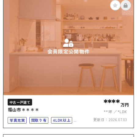
会員限定公開物件
****
中古一戸建て
万円
福山市＊＊＊＊
**坪
*LDK
更新日：
2026.07.03
写真充実
間取り有
4LDK以上
二世帯住宅向き
上下水道完備