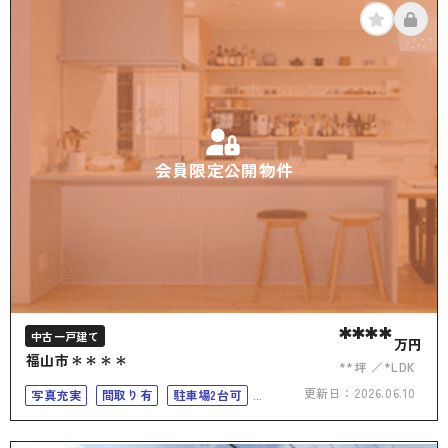
会員限定公開物件
****
中古一戸建て
万円
福山市＊＊＊＊
**坪
*LDK
更新日：
2026.06.10
写真充実
間取り有
駐車場2台可
50坪以上
4LDK以上
二世帯住宅向き
上下水道完備