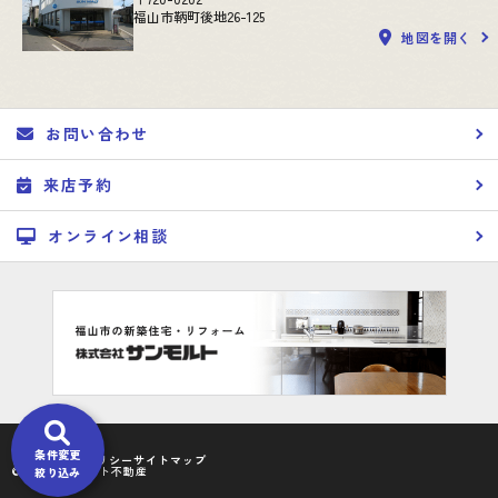
福山市鞆町後地26-125
地図を開く
お問い合わせ
来店予約
オンライン相談
条件変更
プライバシーポリシー
サイトマップ
©2023 サンモルト不動産
絞り込み