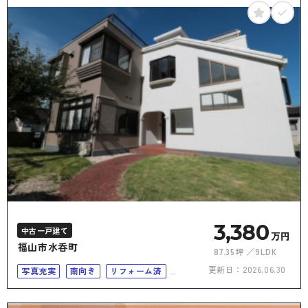
3,380
中古一戸建て
万円
福山市水呑町
87.35坪
9LDK
更新日：
2026.06.30
写真充実
南向き
リフォーム済
50坪以上
二世帯住宅向き
上下水道完備