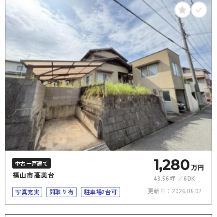
1,280
中古一戸建て
万円
福山市高美台
43.56坪
6DK
更新日：
2026.05.07
写真充実
間取り有
駐車場2台可
50坪以上
4LDK以上
二世帯住宅向き