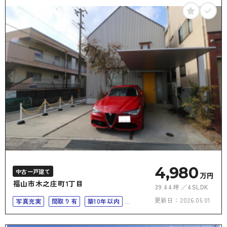
4,980
中古一戸建て
万円
福山市木之庄町1丁目
39.44坪
4SLDK
更新日：
2026.05.01
写真充実
間取り有
築10年以内
南向き
4LDK以上
二世帯住宅向き
上下水道完備