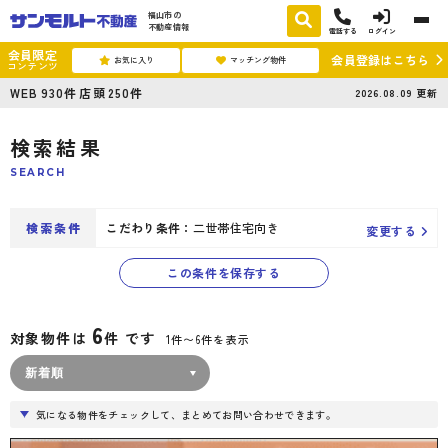
福山市の
不動産情報
電話する
ログイン
会員限定
会員登録はこちら
お気に入り
マッチング物件
コンテンツ
WEB
930
件
店頭
250
件
2026.08.09
更新
検索結果
SEARCH
検索条件
こだわり条件：
二世帯住宅向き
変更する
この条件を保存する
6
対象物件は
件 です
1件〜6件を表示
気になる物件をチェックして、まとめてお問い合わせできます。