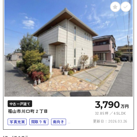
3,790
中古一戸建て
万円
福山市川口町２丁目
32.85坪
4SLDK
更新日：
2026.03.26
写真充実
間取り有
南向き
二世帯住宅向き
接道6ｍ以上
上下水道完備
オール電化