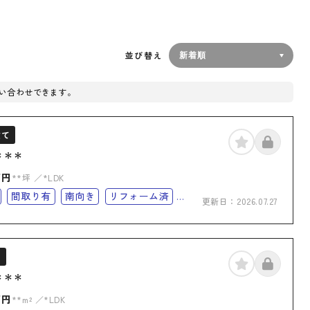
並び替え
い合わせできます。
建て
＊＊＊
万円
**坪
*LDK
間取り有
南向き
リフォーム済
更新日：
2026.07.27
台可
50坪以上
バリアフリー
化
ン
＊＊＊
万円
**m²
*LDK