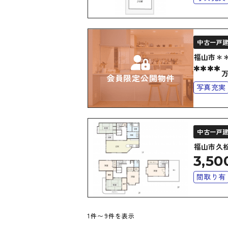
上下水道
オール電
中古一戸
福山市＊
****
会員限定公開物件
写真充実
バリアフ
中古一戸
福山市久
3,50
間取り有
バリアフ
1件〜9件を表示