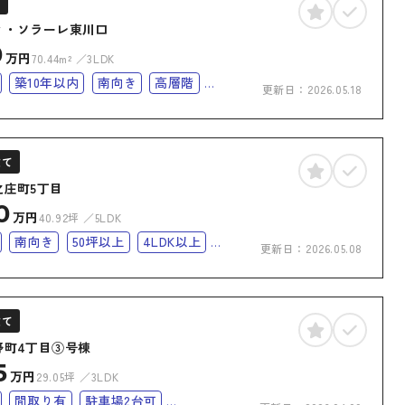
ン
ィ・ソラーレ東川口
0
万円
70.44m²
3LDK
築10年以内
南向き
高層階
更新日：
2026.05.18
台無料
南面バルコニー
リー
建て
之庄町5丁目
0
万円
40.92坪
5LDK
南向き
50坪以上
4LDK以上
更新日：
2026.05.08
リー
オール電化
建て
野町4丁目③号棟
5
万円
29.05坪
3LDK
間取り有
駐車場2台可