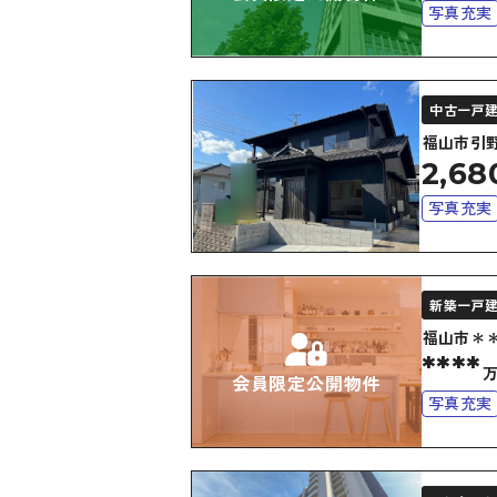
写真充実
高層階
中古一戸
福山市引
2,68
写真充実
バリアフ
新築一戸
福山市＊
****
会員限定公開物件
写真充実
南面バル