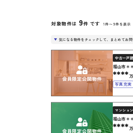
9
対象物件は
件 です
1件〜9件を表示
気になる物件をチェックして、まとめてお問
中古一戸
福山市＊
****
会員限定公開物件
写真充実
駐車場2
オール電
マンショ
福山市＊
****
会員限定公開物件