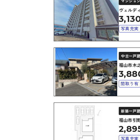
マンショ
ヴェルデ
3,13
写真充実
駐車場１
バリアフ
中古一戸
福山市木
3,88
間取り有
バリアフ
新築一戸
福山市引
2,89
写真充実