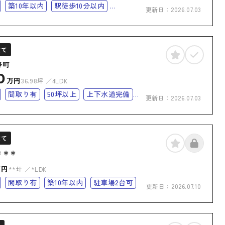
築10年以内
駅徒歩10分以内
更新日：
2026.07.03
オートロック
バリアフリー
角部屋
建て
野町
0
万円
36.98坪
4LDK
間取り有
50坪以上
上下水道完備
更新日：
2026.07.03
リー
建て
＊＊＊
万円
**坪
*LDK
間取り有
築10年以内
駐車場2台可
更新日：
2026.07.10
コニー
バリアフリー
オール電化