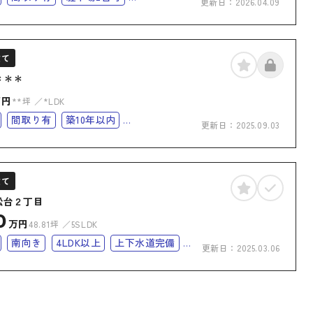
更新日：
2026.04.09
完備
バリアフリー
オール電化
化住宅
建て
＊＊＊
万円
**坪
*LDK
間取り有
築10年以内
更新日：
2025.09.03
リー
建て
松台２丁目
0
万円
48.81坪
5SLDK
南向き
4LDK以上
上下水道完備
更新日：
2025.03.06
リー
オール電化