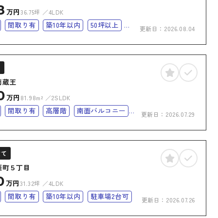
8
万円
36.75坪
4LDK
間取り有
築10年以内
50坪以上
更新日：
2026.08.04
完備
オール電化
オール電化住宅
ン
南蔵王
0
万円
81.98m²
2SLDK
間取り有
高層階
南面バルコニー
更新日：
2026.07.29
オール電化
オール電化住宅
建て
涯町５丁目
0
万円
31.32坪
4LDK
間取り有
築10年以内
駐車場2台可
更新日：
2026.07.26
完備
オール電化
オール電化住宅