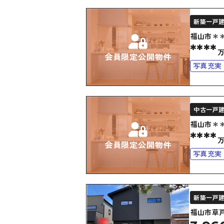
新築一戸
福山市＊
****
会員限定公開物件
写真充実
上下水道
中古一戸
福山市＊
****
会員限定公開物件
写真充実
4LDK以
オール電
新築一戸
福山市草