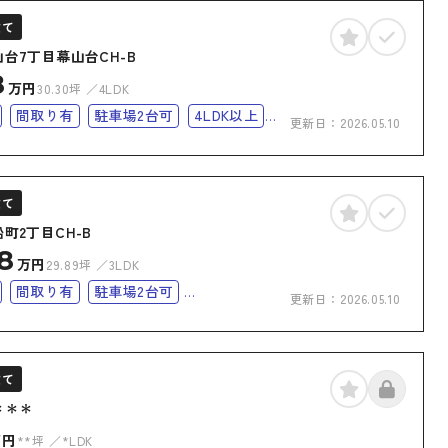
建て
台7丁目幕山台CH-B
8
万円
30.30坪
4LDK
間取り有
駐車場2台可
4LDK以上
更新日：
2026.05.10
完備
オール電化
オール電化住宅
建て
町2丁目CH-B
8
万円
29.89坪
3LDK
間取り有
駐車場2台可
更新日：
2026.05.10
完備
オール電化
オール電化住宅
建て
＊＊＊
万円
**坪
*LDK