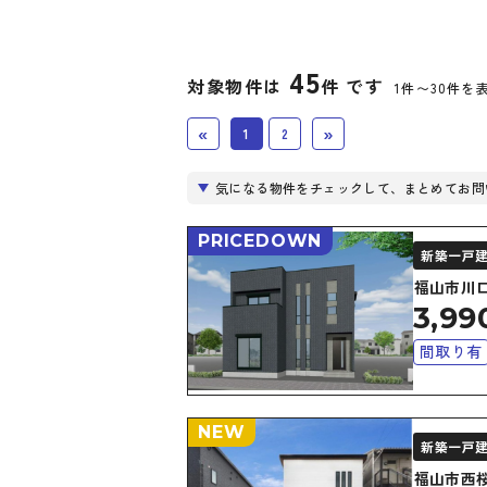
45
対象物件は
件 です
1件〜30件を
«
»
1
2
気になる物件をチェックして、まとめてお問
PRICEDOWN
新築一戸
福山市川
3,99
間取り有
南面バル
オール電
NEW
新築一戸
福山市西