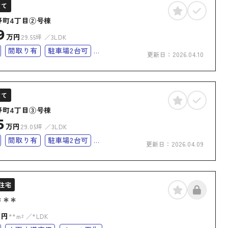
建て
野町4丁目②号棟
9
万円
29.55坪
3LDK
間取り有
駐車場2台可
更新日：
2026.04.10
完備
オール電化
オール電化住宅
建て
野町4丁目③号棟
5
万円
29.05坪
3LDK
間取り有
駐車場2台可
更新日：
2026.04.09
完備
バリアフリー
オール電化
化住宅
住宅
＊＊＊
万円
**m²
*LDK