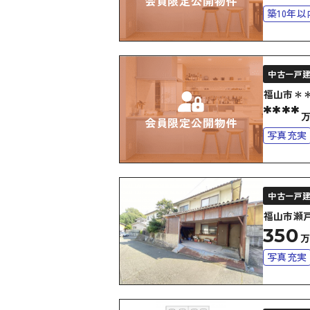
会員限定公開物件
築10年以
オール電
中古一戸
福山市＊
****
会員限定公開物件
写真充実
上下水道
中古一戸
福山市瀬
350
写真充実
オール電