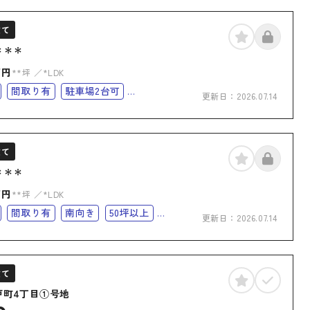
建て
＊＊＊
万円
**坪
*LDK
間取り有
駐車場2台可
更新日：
2026.07.14
完備
オール電化
オール電化住宅
建て
＊＊＊
万円
**坪
*LDK
間取り有
南向き
50坪以上
更新日：
2026.07.14
上
南面バルコニー
上下水道完備
化
オール電化住宅
建て
戸町4丁目①号地