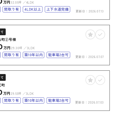
0
万円
32.05坪
4LDK
間取り有
4LDK以上
上下水道完備
更新日：
2026.07.13
化
オール電化住宅
建て
島町②号棟
0
万円
29.30坪
3LDK
間取り有
築10年以内
駐車場2台可
更新日：
2026.07.07
完備
オール電化
オール電化住宅
建て
尻町
0
万円
29.55坪
3LDK
間取り有
築10年以内
駐車場2台可
更新日：
2026.07.03
完備
オール電化
オール電化住宅