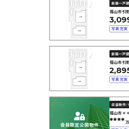
新築一戸
福山市引
3,09
写真充実
上下水道
新築一戸
福山市引
2,89
写真充実
上下水道
オール電
収益物件/
福山市＊
****
会員限定公開物件