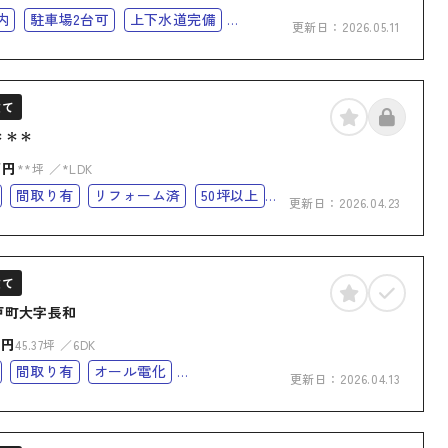
内
駐車場2台可
上下水道完備
更新日：
2026.05.11
化
オール電化住宅
建て
＊＊＊
万円
**坪
*LDK
間取り有
リフォーム済
50坪以上
更新日：
2026.04.23
完備
オール電化
オール電化住宅
建て
戸町大字長和
万円
45.37坪
6DK
間取り有
オール電化
更新日：
2026.04.13
化住宅