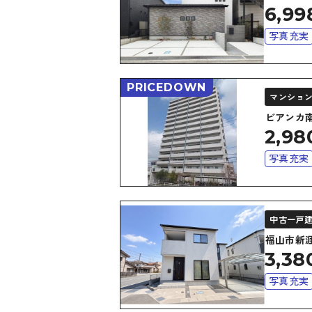
6,99
写真充実
上下水道
PRICEDOWN
マンショ
ビアンカ
2,98
写真充実
角部屋
中古一戸
福山市新
3,38
写真充実
上下水道