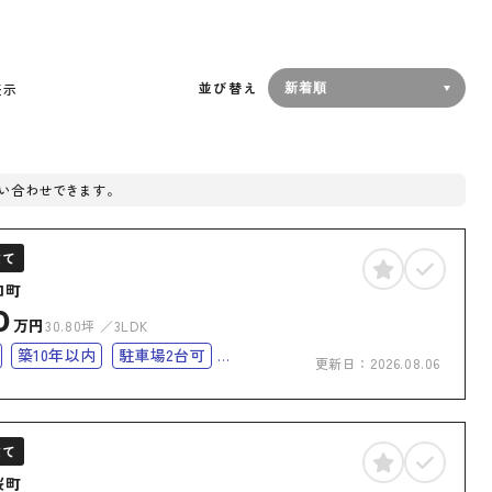
並び替え
表示
い合わせできます。
建て
口町
0
万円
30.80坪
3LDK
築10年以内
駐車場2台可
更新日：
2026.08.06
コニー
上下水道完備
オール電化
化住宅
建て
桜町