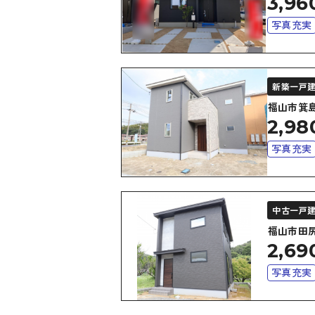
3,96
写真充実
オール電
新築一戸
福山市箕
2,98
写真充実
上下水道
中古一戸
福山市田
2,69
写真充実
上下水道