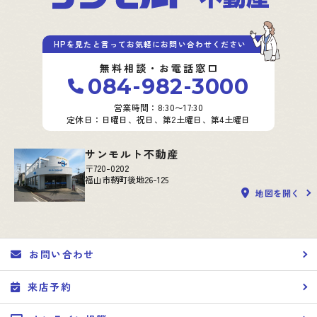
具体的には、以下の内容に従ってお客さま情報の取り扱いをいたしま
す。
3．お客様の情報の利用目的
HPを見たと言ってお気軽にお問い合わせください
当社は、不動産についてのサービスをお客さまにご利用いただくにあた
無料相談・お電話窓口
り、各種の申込みの受付、訪問、提案、見積、各種の工事やサービス提
084-982-3000
供等の機会に、当社が直接あるいは協力会社又は業務委託先等を通じ
て、お客さまの個人情報（お客さまの電子メールアドレス、氏名、住
営業時間：8:30〜17:30
所、電話番号等）を取得いたしますが、これらの個人情報は下記の目的
定休日：日曜日、祝日、第2土曜日、第4土曜日
に利用させていただきます。
(1) 不動産についてのサービスの提供
サンモルト不動産
(2) 不動産についてのサービスのアフターサービスの提供
〒720-0202
(3) 不動産についてのサービスのお知らせ・ＰＲ、調査・データ集積、
福山市鞆町後地26-125
研究開発
地図を開く
(4) ウェブサイトシステム管理会社（以下「サイト管理会社」といいま
す。）への提供。
(5) その他上記(1)から(4)に附随する業務の実施
なお、当社は、サイト管理会社が提供するサービス改善に必要な範囲
お問い合わせ
で、お客様の個人データをサイト管理会社に提供します。
このように提供された個人データにつきましては、サイト管理会社にお
いて管理されることとなります。
来店予約
サイト管理会社は、そのサービスの改善・向上を目指すことに加え、メ
ールマガジンなどによる情報提供、お客様による購買の分析をして、当