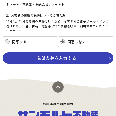
サンモルト不動産 / 株式会社サンモルト
2．お客様の情報の保護についての考え方
当社は、当社の業務を円滑に行うため、お客さまの電子メールアドレス
をはじめ、氏名、住所、電話番号等の情報を収集・利用させていただい
ております。
当社は、これらのお客さまの個人情報（以下「お客さま情報」といいま
す。）の適正な保護を重大な責務と認識し、この責務を果たすために、
同意する
同意しない
次の方針の下でお客さま情報を取り扱います。
(1) お客さま情報に適用される個人情報の保護に関する法律その他の関
係法令を遵守し、適切に取り扱います。また、適宜取扱いの改善に努め
希望条件を入力する
ます。
(2) お客さま情報の取扱いに関する規程を明確にし、従業者に周知徹底
します。また、取引先等に対しても適切にお客さま情報を取り扱うよう
に要請します。
(3) お客さま情報の収集に際しては、利用目的を特定して通知または公
表し、その利用目的にしたがってお客さま情報を取り扱います。
(4) お客さま情報の漏洩、紛失、改ざん等を防止するために必要な 対策
を講じて適切な管理を行います。
(5) 保有するお客さま情報について、お客さま本人からの開示、訂正、
削除、利用停止の依頼を所定の窓口でお受けして、誠意をもって対応い
福山市の不動産情報
たします。