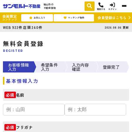
福山市の
不動産情報
電話する
ログイン
会員限定
会員登録はこちら
お気に入り
マッチング物件
コンテンツ
WEB
922
件
店頭
240
件
2026.08.06
更新
無料会員登録
REGISTER
お客様情報
希望条件
入力内容
登録完了
入力
入力
確認
基本情報入力
名前
必須
フリガナ
必須