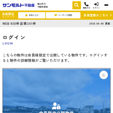
福山市の
不動産情報
電話する
ログイン
会員限定
会員登録はこちら
お気に入り
マッチング物件
コンテンツ
WEB
930
件
店頭
241
件
2026.08.08
更新
ログイン
LOGIN
こちらの物件は会員様限定で公開している物件です。ログインす
ると物件の詳細情報がご覧いただけます。
会員限定公開物件