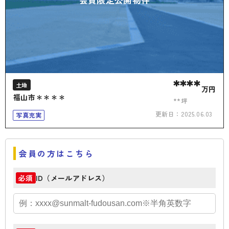
****
土地
万円
福山市＊＊＊＊
**坪
更新日：
2025.06.03
写真充実
会員の方はこちら
ID（メールアドレス）
必須