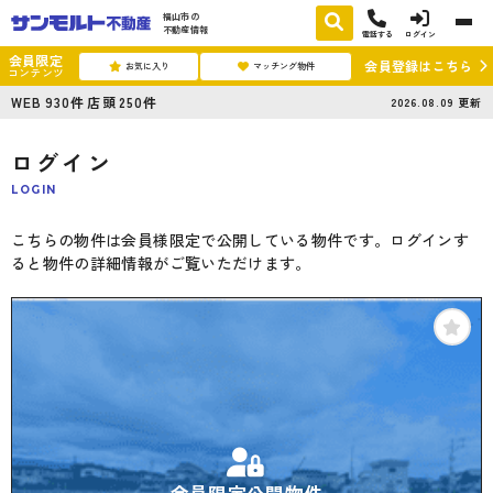
福山市の
不動産情報
電話する
ログイン
会員限定
会員登録はこちら
お気に入り
マッチング物件
コンテンツ
WEB
930
件
店頭
250
件
2026.08.09
更新
ログイン
LOGIN
こちらの物件は会員様限定で公開している物件です。ログインす
ると物件の詳細情報がご覧いただけます。
会員限定公開物件