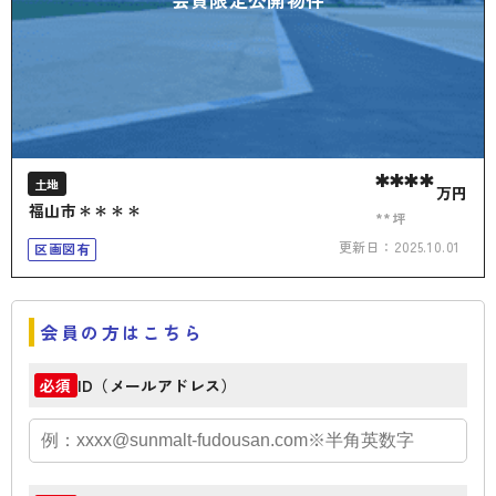
****
土地
万円
福山市＊＊＊＊
**坪
更新日：
2025.10.01
区画図有
会員の方はこちら
ID（メールアドレス）
必須