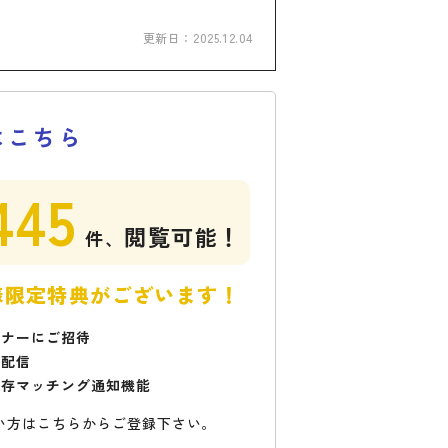
更新日：
2025.12.04
はこちら
445
閲覧可能！
件、
様限定特典がございます！
ミナーにご招待
で配信
保存マッチング通知機能
い方はこちらからご登録下さい。