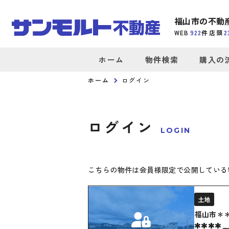
福山市の不動
WEB
922
件
店頭
2
ホーム
物件検索
購入の
ホーム
ログイン
ログイン
LOGIN
こちらの物件は会員様限定で公開している
土地
福山市＊
****