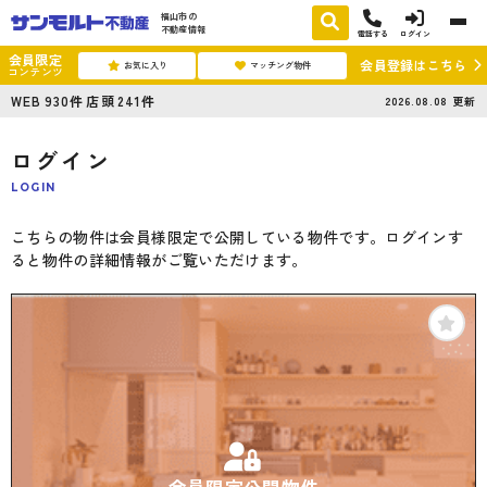
福山市の
不動産情報
電話する
ログイン
会員限定
会員登録はこちら
お気に入り
マッチング物件
コンテンツ
WEB
930
件
店頭
241
件
2026.08.08
更新
ログイン
LOGIN
こちらの物件は会員様限定で公開している物件です。ログインす
ると物件の詳細情報がご覧いただけます。
会員限定公開物件