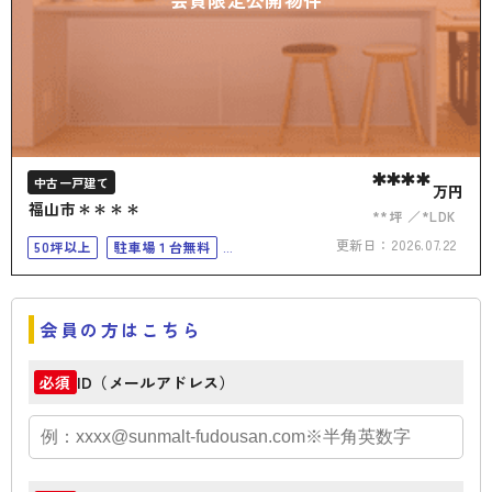
****
中古一戸建て
万円
福山市＊＊＊＊
**坪
*LDK
更新日：
2026.07.22
50坪以上
駐車場１台無料
上下水道完備
会員の方はこちら
ID（メールアドレス）
必須