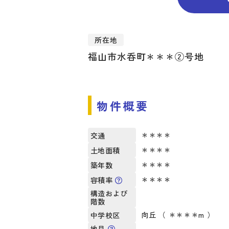
所在地
福山市水呑町＊＊＊②号地
物件概要
＊＊＊＊
交通
＊＊＊＊
土地面積
＊＊＊＊
築年数
＊＊＊＊
容積率
構造および
階数
向丘 （ ＊＊＊＊m ）
中学校区
地目