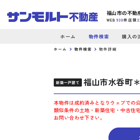
福山市の不動
WEB
930
件
店頭
2
ホーム
物件検索
購入の
ホーム
物件検索
物件詳細
福山市水呑町＊
新築一戸建て
本物件は成約済みとなりウェブでの
類似条件の土地・新築住宅・中古住
お問い合わせ下さい。