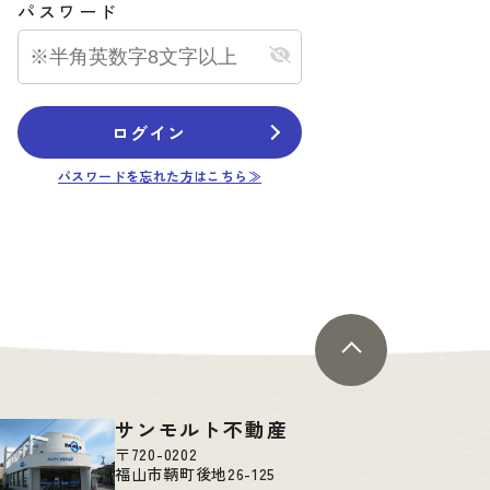
パスワード
会員限定公開物件
中古一戸建て
ログイン
②号棟
福山市＊＊＊＊
****
パスワードを忘れた方はこちら≫
万円
万円
7.29
更新日：
2025.04.14
サンモルト不動産
〒720-0202
福山市鞆町後地26-125