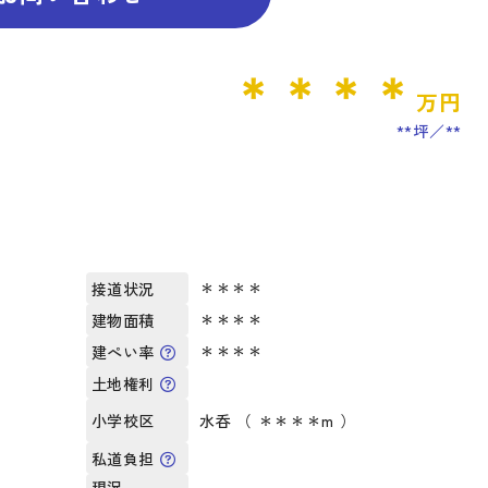
＊＊＊＊
万円
**坪
**
＊＊＊＊
接道状況
＊＊＊＊
建物面積
＊＊＊＊
建ぺい率
土地権利
水呑 （ ＊＊＊＊m ）
小学校区
私道負担
現況