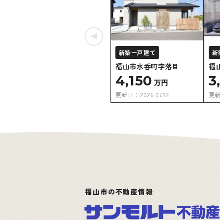
新築一戸建て
新
福山市水呑町字落目
福
4,150
3
万円
更新日：
2026.07.12
更
福山市の不動産情報