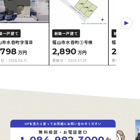
築一戸建て
新築一戸建て
新築一戸建て
山市水呑町字落目
福山市水呑町③号棟
福山市水呑町
,798
2,890
2,890
万円
万円
新日：
2026.06.11
更新日：
2026.07.29
更新日：
2026.0
HPを見たと言ってお気軽にお問い合わせください
無料相談・お電話窓口