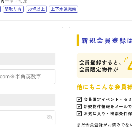
万円
**坪
*LDK
間取り有
50坪以上
上下水道完備
新規会員登録
会員登録すると、
会員限定物件が
他にもこんな会員
会員限定イベント・セ
新規物件情報をメール
お気に入り・検索条件
まだ会員登録がお済みでな