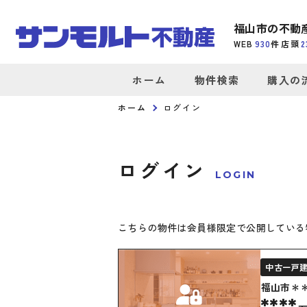
福山市の不動
WEB
930
件
店頭
2
ホーム
物件検索
購入の
ホーム
ログイン
ログイン
LOGIN
こちらの物件は会員様限定で公開している
中古一戸
福山市＊
****