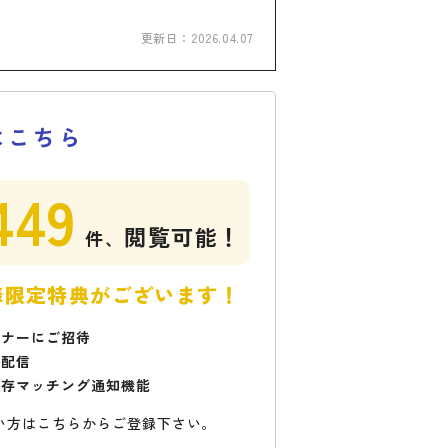
更新日：
2026.04.07
はこちら
449
閲覧可能！
件、
様限定特典がございます！
ミナーにご招待
で配信
保存マッチング通知機能
い方はこちらからご登録下さい。