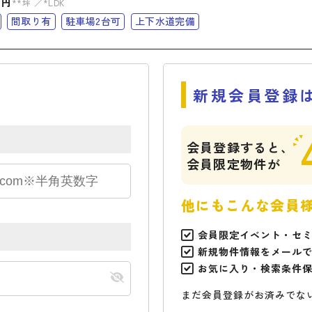
万円
**坪
*LDK
間取り有
駐車場2台可
上下水道完備
新規会員登録
会員登録すると、
会員限定物件が
他にもこんな会員
会員限定イベント・セ
新規物件情報をメール
お気に入り・検索条件
まだ会員登録がお済みでな