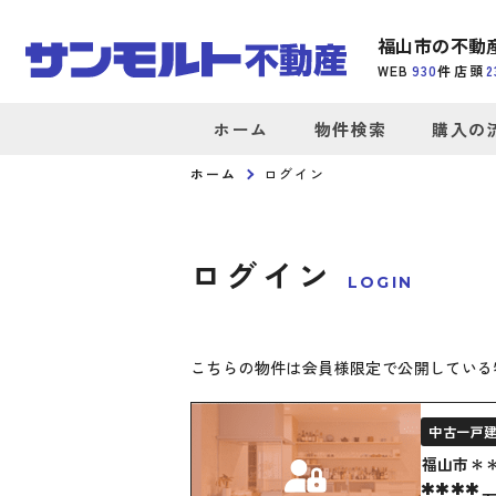
福山市の不動
WEB
930
件
店頭
2
ホーム
物件検索
購入の
ホーム
ログイン
ログイン
LOGIN
こちらの物件は会員様限定で公開している
中古一戸
福山市＊
****