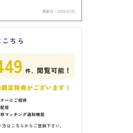
更新日：
2026.07.01
はこちら
449
閲覧可能！
件、
様限定特典がございます！
ミナーにご招待
で配信
保存マッチング通知機能
い方はこちらからご登録下さい。