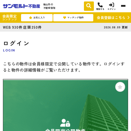
福山市の
不動産情報
電話する
ログイン
会員限定
会員登録はこちら
お気に入り
マッチング物件
コンテンツ
WEB
930
件
店頭
250
件
2026.08.09
更新
ログイン
LOGIN
こちらの物件は会員様限定で公開している物件です。ログインす
ると物件の詳細情報がご覧いただけます。
会員限定公開物件