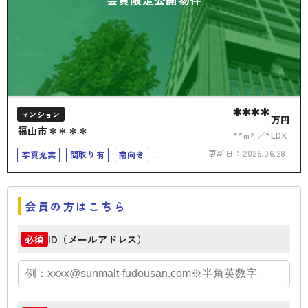
****
マンション
万円
福山市＊＊＊＊
**m²
*LDK
更新日：
2026.06.28
写真充実
間取り有
南向き
リフォーム済
南面バルコニー
会員の方はこちら
ID（メールアドレス）
必須