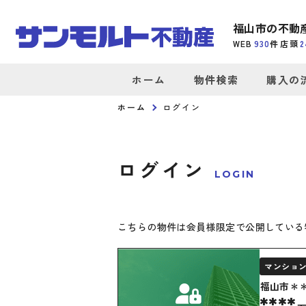
福山市の不動
WEB
930
件
店頭
2
ホーム
物件検索
購入の
ホーム
ログイン
ログイン
LOGIN
こちらの物件は会員様限定で公開している
マンショ
福山市＊
****