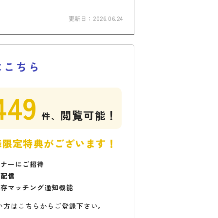
更新日：
2026.06.24
はこちら
449
閲覧可能！
件、
様限定特典がございます！
ミナーにご招待
で配信
保存マッチング通知機能
い方はこちらからご登録下さい。