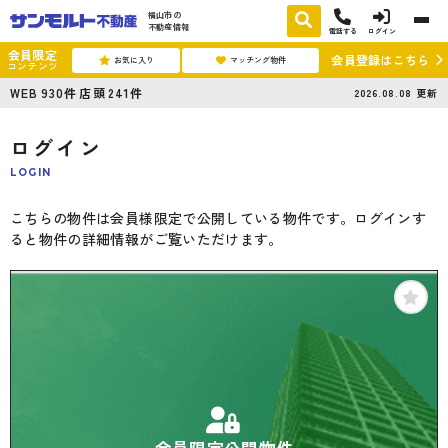
福山市の
不動産情報
電話する
ログイン
会員限定
会員登録はこちら
お気に入り
マッチング物件
コンテンツ
WEB
930
件
店頭
241
件
2026.08.08
更新
ログイン
LOGIN
こちらの物件は会員様限定で公開している物件です。ログインす
ると物件の詳細情報がご覧いただけます。
会員限定公開物件