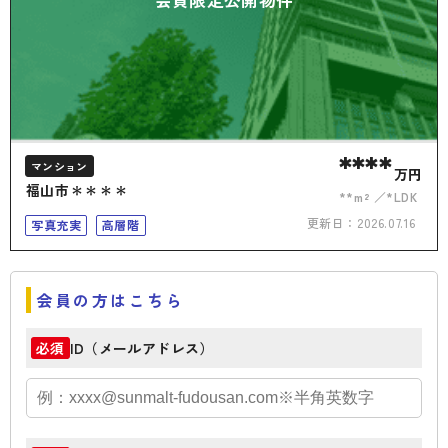
****
マンション
万円
福山市＊＊＊＊
**m²
*LDK
更新日：
2026.07.16
写真充実
高層階
会員の方はこちら
ID（メールアドレス）
必須